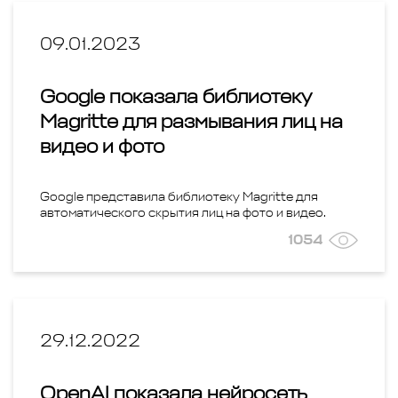
YouTube
Telegram
09.01.2023
Яндекс.Директ
Соцсеть
Google показала библиотеку
Magritte для размывания лиц на
Тест
видео и фото
Google представила библиотеку Magritte для
автоматического скрытия лиц на фото и видео.
1054
29.12.2022
OpenAI показала нейросеть