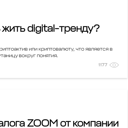
жить digital-тренду?
риптоактив или криптовалюту, что является в
таницу вокруг понятия.
1177
алога ZOOM от компании