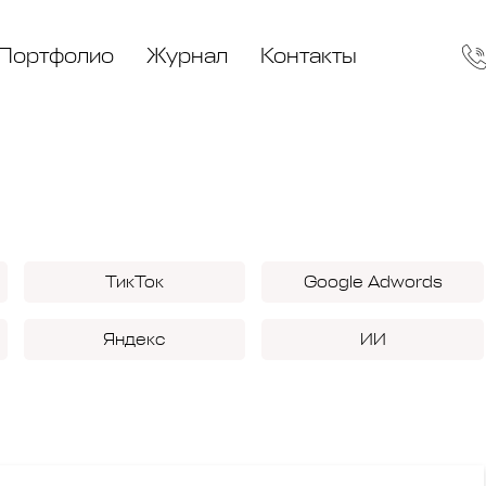
Портфолио
Журнал
Контакты
ТикТок
Google Adwords
Яндекс
ИИ
YouTube
Telegram
Тест