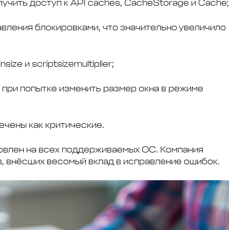
учить доступ к API caches, CacheStorage и Cache;
вления блокировками, что значительно увеличило
ze и scriptsizemultiplier;
 при попытке изменить размер окна в режиме
ечены как критические.
новлен на всех поддерживаемых ОС. Компания
, внёсших весомый вклад в исправление ошибок.